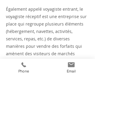
Également appelé voyagiste entrant, le
voyagiste réceptif est une entreprise sur
place qui regroupe plusieurs éléments
(hébergement, navettes, activités,
services, repas, etc.) de diverses
manières pour vendre des forfaits qui
amènent des visiteurs de marchés
extérieurs vers une destination. Les
voyagistes réceptifs jouent un rôle
Phone
Email
important dans l'industrie des forfaits de
voyage.
Previous
Next