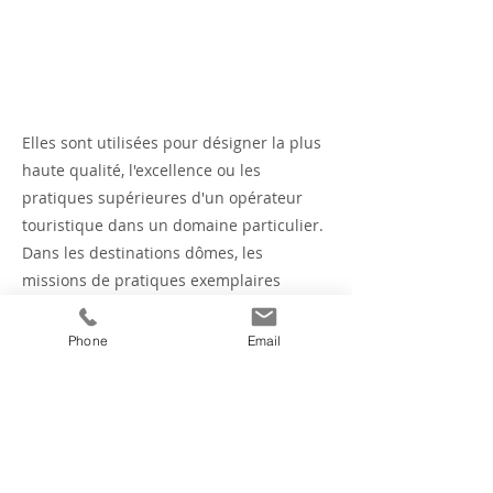
Elles sont utilisées pour désigner la plus
haute qualité, l'excellence ou les
pratiques supérieures d'un opérateur
touristique dans un domaine particulier.
Dans les destinations dômes, les
missions de pratiques exemplaires
offrent aux opérateurs locaux la
possibilité de visiter une autre
Phone
Email
destination et d'apprendre d'autres
propriétaires, opérateurs et
gestionnaires de premier plan.
Previous
Next