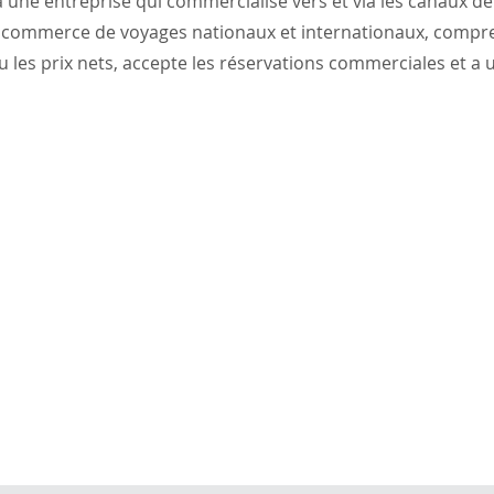
à une entreprise qui commercialise vers et via les canaux d
u commerce de voyages nationaux et internationaux, compr
les prix nets, accepte les réservations commerciales et a 