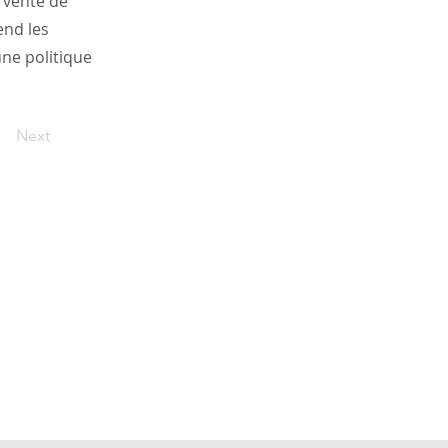
e vente de
end les
une politique
Next