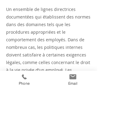
Un ensemble de lignes directrices
documentées qui établissent des normes
dans des domaines tels que les
procédures appropriées et le
comportement des employés. Dans de
nombreux cas, les politiques internes
doivent satisfaire à certaines exigences
légales, comme celles concernant le droit
à la vie privée d’un employé. Les
politiques que vous choisissez de mettre
Phone
Email
en œuvre varieront en fonction de la
nature de votre entreprise et de votre
propre philosophie de gestion.
Previous
Next