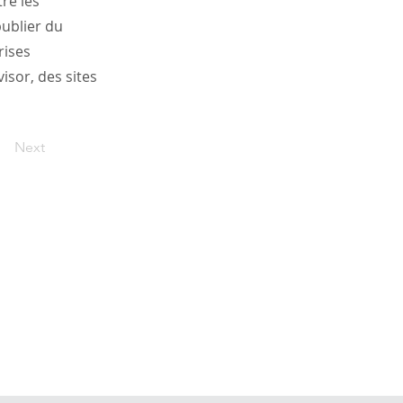
re les
publier du
rises
isor, des sites
Next