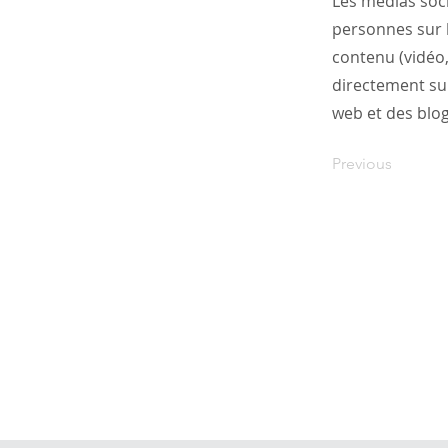
Les médias soci
personnes sur l
contenu (vidéo,
directement sur
web et des blog
Previous