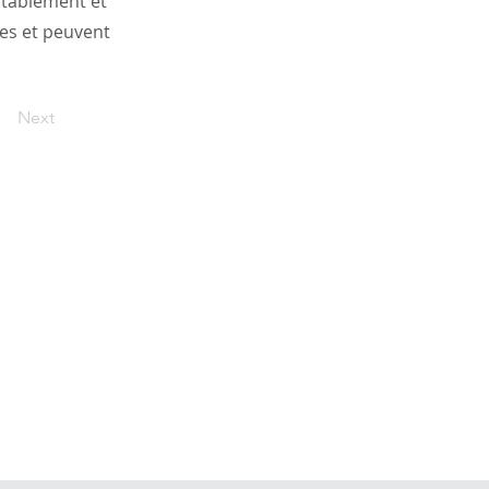
itablement et
ces et peuvent
Next