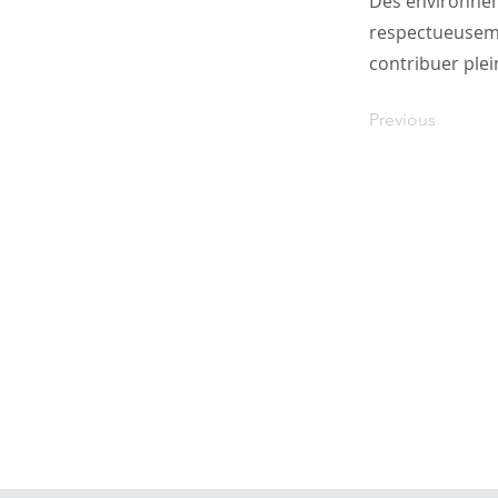
Des environnem
respectueusemen
contribuer plei
Previous