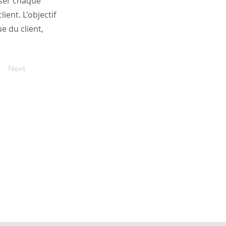
iser chaque
ient. L'objectif
e du client,
Next