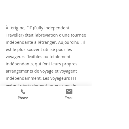
À l’origine, FIT (Fully Independent
Traveller) était l’abréviation d’une tournée
indépendante à l’étranger. Aujourd’hui, il
est le plus souvent utilisé pour les
voyageurs flexibles ou totalement
indépendants, qui font leurs propres
arrangements de voyage et voyagent
indépendamment. Les voyageurs FIT
évitent généralement les voyages de
groupe et les voyages à forfait, mais
Phone
Email
peuvent acheter certains éléments
forfaitaires tels qu’un vol et une location
de voiture pour profiter des réductions
tarifaires offertes par le biais de forfaits.