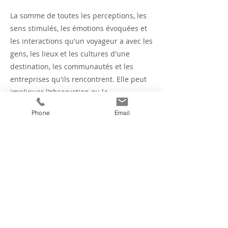
La somme de toutes les perceptions, les
sens stimulés, les émotions évoquées et
les interactions qu'un voyageur a avec les
gens, les lieux et les cultures d'une
destination, les communautés et les
entreprises qu'ils rencontrent. Elle peut
impliquer l'observation ou la
participation. Elle peut être active ou
Phone
Email
passive, planifiée ou opportuniste,
personnelle ou partagée.
Previous
Next