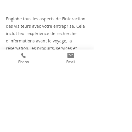
Englobe tous les aspects de l'interaction
des visiteurs avec votre entreprise. Cela
inclut leur expérience de recherche
d'informations avant le voyage, la
réservation, les produits, services et
expériences de sélection, ainsi que leurs
Phone
Email
interactions en ligne et en face-à-face sur
tous les points de contact.
Previous
Next