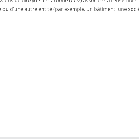
sions de dioxyde de carbone (CO2) associées à l'ensemble d
ou d'une autre entité (par exemple, un bâtiment, une socié