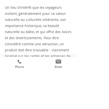
Un lieu d'intérêt que les voyageurs
visitent, généralement pour sa valeur
naturelle ou culturelle inhérente, son
importance historique, sa beauté
naturelle ou bâtie, et qui offre des loisirs
et des divertissements. Pour être
considéré comme une attraction, un
produit doit être trouvable - clairement
localisé sur les cartes et les adresses de
rue et les directions fournies. Si les
Phone
Email
touristes ne peuvent pas trouver
l'installation, il ne s'agit pas d'une
attraction touristique.
Previous
Next