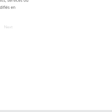
ts, services ou
difiés en
Next