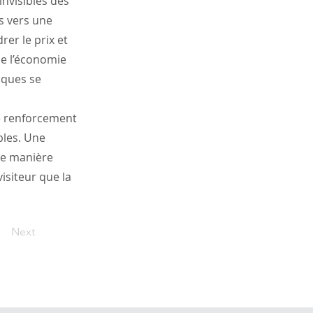
invisibles des
rs vers une
rer le prix et
de l’économie
tiques se
e renforcement
bles. Une
de manière
isiteur que la
Next