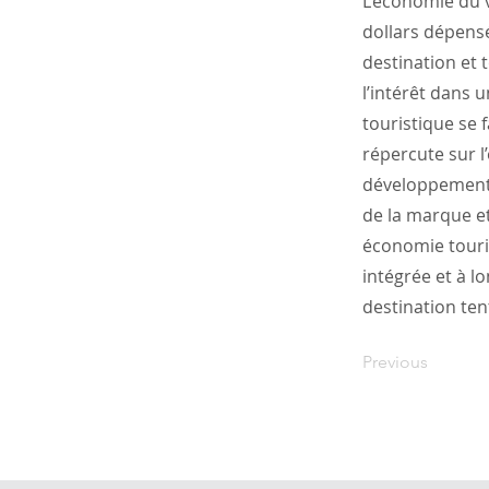
L’économie du v
dollars dépensé
destination et t
l’intérêt dans 
touristique se f
répercute sur l
développement 
de la marque e
économie touri
intégrée et à l
destination tent
Previous