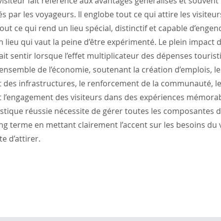
isiteur fait référence aux avantages généralisés et souvent 
s par les voyageurs. Il englobe tout ce qui attire les visiteu
out ce qui rend un lieu spécial, distinctif et capable d’engend
un lieu qui vaut la peine d’être expérimenté. Le plein impact 
ait sentir lorsque l’effet multiplicateur des dépenses touris
’ensemble de l’économie, soutenant la création d’emplois, le
des infrastructures, le renforcement de la communauté, l
t l’engagement des visiteurs dans des expériences mémora
stique réussie nécessite de gérer toutes les composantes 
ong terme en mettant clairement l’accent sur les besoins du v
e d’attirer.